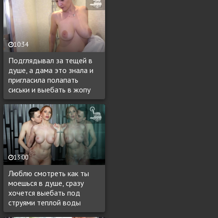
10:34
Подглядывал за тещей в
душе, а дама это знала и
пригласила полапать
сиськи и выебать в жопу
13:00
Люблю смотреть как ты
моешься в душе, сразу
хочется выебать под
струями теплой воды