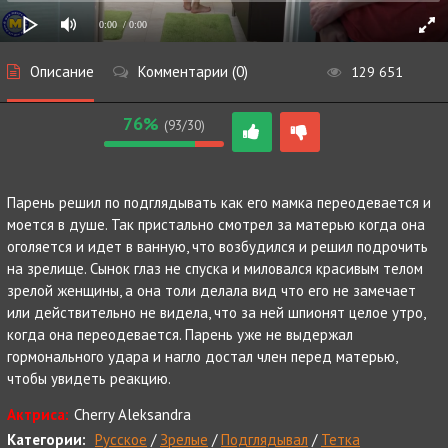
0:00
/ 0:00
Описание
Комментарии (0)
129 651
76%
(93/30)
Парень решил по подглядывать как его мамка переодевается и
моется в душе. Так пристально смотрел за матерью когда она
оголяется и идет в ванную, что возбудился и решил подрочить
на зрелище. Сынок глаз не спуска и миловался красивым телом
зрелой женщины, а она толи делала вид что его не замечает
или действительно не видела, что за ней шпионят целое утро,
когда она переодевается. Парень уже не выдержал
гормонального удара и нагло достал член перед матерью,
чтобы увидеть реакцию.
Актриса:
Cherry Aleksandra
Категории:
Русское
/
Зрелые
/
Подглядывал
/
Тетка