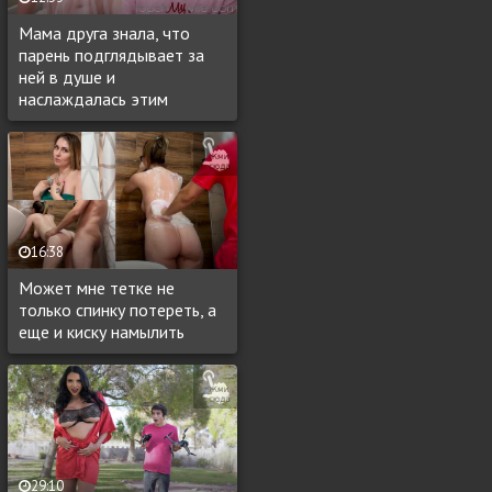
Мама друга знала, что
парень подглядывает за
ней в душе и
наслаждалась этим
16:38
Может мне тетке не
только спинку потереть, а
еще и киску намылить
29:10