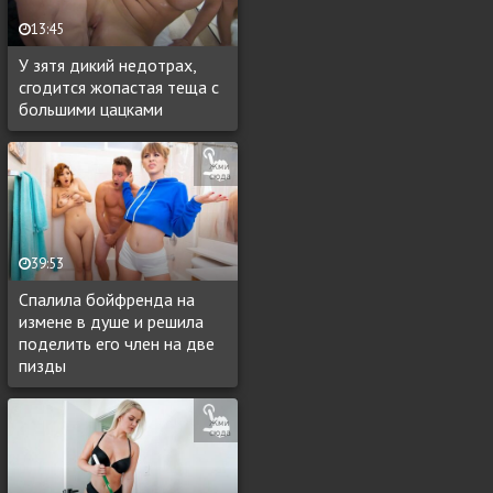
13:45
У зятя дикий недотрах,
сгодится жопастая теща с
большими цацками
39:53
Спалила бойфренда на
измене в душе и решила
поделить его член на две
пизды