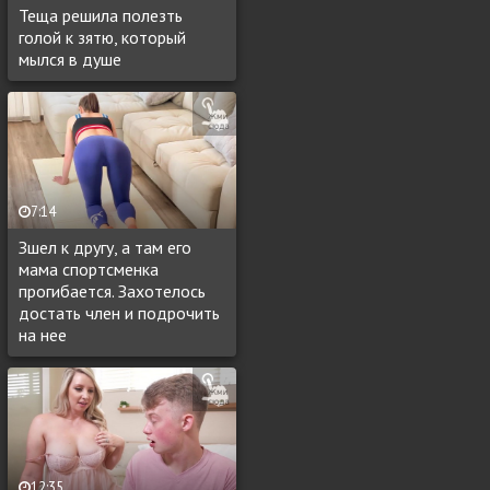
Теща решила полезть
голой к зятю, который
мылся в душе
7:14
Зшел к другу, а там его
мама спортсменка
прогибается. Захотелось
достать член и подрочить
на нее
12:35