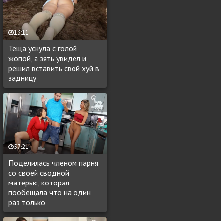
13:11
Теща уснула с голой
жопой, а зять увидел и
решил вставить свой хуй в
задницу
57:21
Поделилась членом парня
со своей сводной
матерью, которая
пообещала что на один
раз только