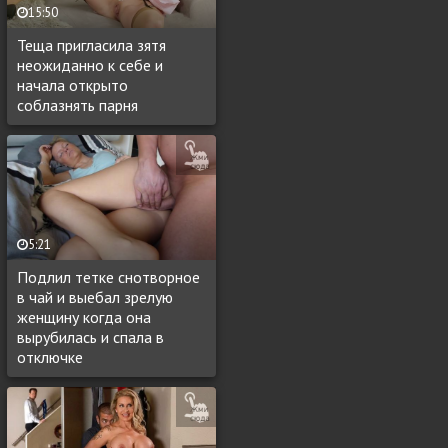
15:50
Теща пригласила зятя
неожиданно к себе и
начала открыто
соблазнять парня
5:21
Подлил тетке снотворное
в чай и выебал зрелую
женщину когда она
вырубилась и спала в
отключке